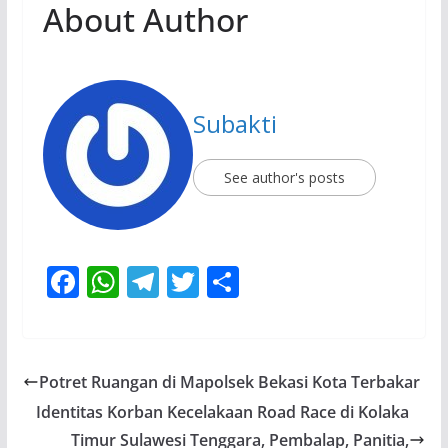
About Author
Subakti
See author's posts
F
W
T
T
S
ac
h
el
w
h
e
at
e
itt
ar
b
s
gr
er
e
Potret Ruangan di Mapolsek Bekasi Kota Terbakar
o
A
a
Identitas Korban Kecelakaan Road Race di Kolaka
o
p
m
Timur Sulawesi Tenggara, Pembalap, Panitia,