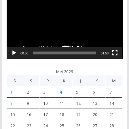
e
m
u
t
a
r
V
00:00
01:58
i
d
e
Mei 2023
o
S
S
R
K
J
S
M
1
2
3
4
5
6
7
8
9
10
11
12
13
14
15
16
17
18
19
20
21
22
23
24
25
26
27
28