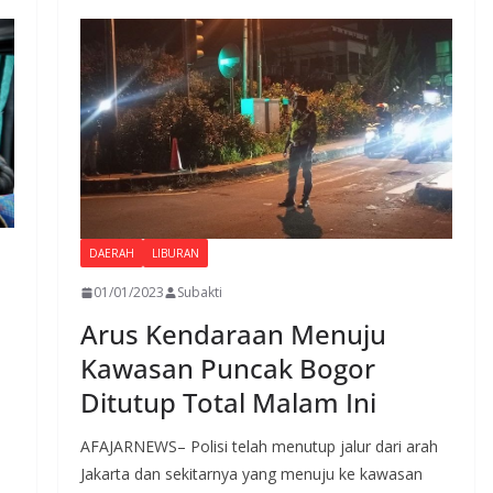
o
A
a
o
p
m
k
p
DAERAH
LIBURAN
01/01/2023
Subakti
Arus Kendaraan Menuju
Kawasan Puncak Bogor
Ditutup Total Malam Ini
AFAJARNEWS– Polisi telah menutup jalur dari arah
Jakarta dan sekitarnya yang menuju ke kawasan