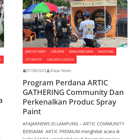
JABODETABEK
LIBURAN
MANCANEGARA
NASIONAL
D
OTOMOTIF
UNCATEGORIZED
07/08/2023
Afajar News
Program Perdana ARTIC
GATHERING Community Dan
a
Perkenalkan Produc Spray
Paint
AFAJARNEWS.ID.LAMPUNG – ARTIC COMMUNITY
BERSAMA ARTIC PREMIUM menghelat acara di