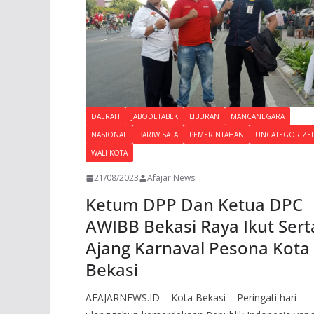
k
p
DAERAH
JABODETABEK
LIBURAN
MANCANEGARA
NASIONAL
PARIWISATA
PEMERINTAHAN
UNCATEGORIZE
WALI KOTA
21/08/2023
Afajar News
Ketum DPP Dan Ketua DPC
AWIBB Bekasi Raya Ikut Sert
Ajang Karnaval Pesona Kota
Bekasi
AFAJARNEWS.ID – Kota Bekasi – Peringati hari