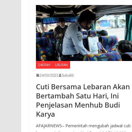
k
p
DAERAH
LIBURAN
24/03/2023
Subakti
Cuti Bersama Lebaran Akan
Bertambah Satu Hari, Ini
Penjelasan Menhub Budi
Karya
AFAJARNEWS– Pemerintah mengubah jadwal cuti