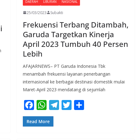
DAERAH
LIBURAN
NASIONAL
25/03/2023
Subakti
Frekuensi Terbang Ditambah,
i
Garuda Targetkan Kinerja
April 2023 Tumbuh 40 Persen
n
Lebih
AFAJARNEWS– PT Garuda Indonesia Tbk
menambah frekuensi layanan penerbangan
internasional ke berbagai destinasi domestik mulai
Maret-April 2023 mendatang di sejumlah
F
W
T
T
S
ac
h
el
w
h
e
at
e
itt
ar
Read More
b
s
gr
er
e