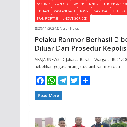
BENTROK
COVID 19
DAERAH
DEMO
FENOMENA ALAM
LIBURAN
MANCANEGARA
MASSS
NASIONAL
OLAH RA
TRANSPORTASI
UNCATEGORIZED
28/11/2024
Afajar News
Pelaku Ranmor Berhasil Di
Diluar Dari Prosedur Kepolis
AFAJARNEWS.ID,Jakarta Barat – Warga di Rt.01/00
hebohkan gegara hilang satu unit ranmor roda
F
W
T
T
S
ac
h
el
w
h
e
at
e
itt
ar
Read More
b
s
gr
er
e
o
A
a
o
p
m