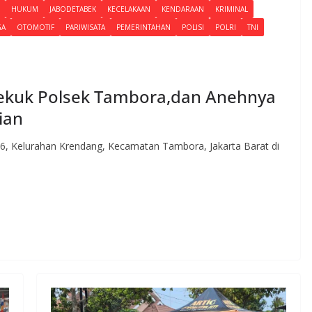
HUKUM
JABODETABEK
KECELAKAAN
KENDARAAN
KRIMINAL
GA
OTOMOTIF
PARIWISATA
PEMERINTAHAN
POLISI
POLRI
TNI
bekuk Polsek Tambora,dan Anehnya
ian
6, Kelurahan Krendang, Kecamatan Tambora, Jakarta Barat di