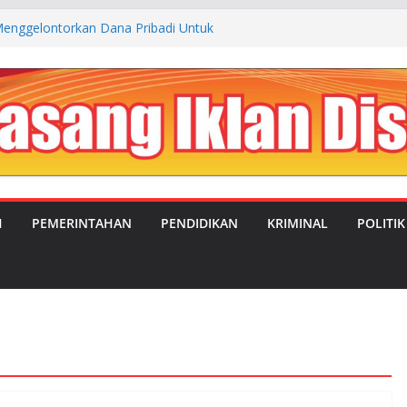
enggelontorkan Dana Pribadi Untuk
 Kp. Cibogo Desa Malingping Utara Lebak
JUAL BELI ANTARA OKNUM SATRES
LEBAK DENGAN TEMPAT REHABILITASI
NGSEL
UBAHAN: MANDOR KILAP DUKUNG PENUH
PIMPIN DESA SATRIAJAYA PERIODE 2026–
IMC Teguhkan Soliditas Organisasi dalam
a MUSTI XI
H
PEMERINTAHAN
PENDIDIKAN
KRIMINAL
POLITIK
aluasi Program MBG, Efektifkan Kantin