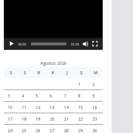
e
m
u
t
a
r
00:00
01:58
V
i
Agustus 2026
d
e
S
S
R
K
J
S
M
o
1
2
3
4
5
6
7
8
9
10
11
12
13
14
15
16
17
18
19
20
21
22
23
24
25
26
27
28
29
30