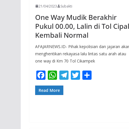
21/04/2023
Subakti
One Way Mudik Berakhir
Pukul 00.00, Lalin di Tol Cipal
Kembali Normal
AFAJARNEWS.ID- Pihak kepolisian dan jajaran aka
menghentikan rekayasa lalu lintas satu arah atau
one way di Km 70 Tol Cikampek
F
W
T
T
S
ac
h
el
w
h
e
at
e
itt
ar
Read More
b
s
gr
er
e
o
A
a
o
p
m