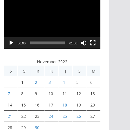
e
m
u
t
a
r
00:00
01:58
V
i
November 2022
d
e
S
S
R
K
J
S
M
o
1
2
3
4
5
6
7
8
9
10
11
12
13
14
15
16
17
18
19
20
21
22
23
24
25
26
27
28
29
30