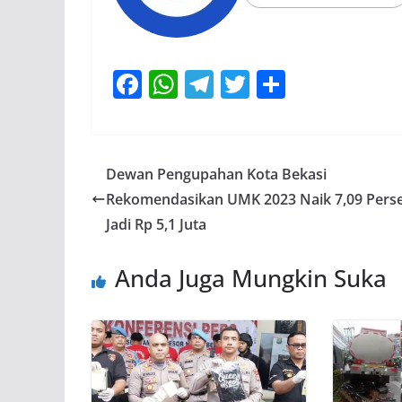
F
W
T
T
S
ac
h
el
w
h
e
at
e
itt
ar
b
s
gr
er
e
Dewan Pengupahan Kota Bekasi
o
A
a
Rekomendasikan UMK 2023 Naik 7,09 Pers
o
p
m
Jadi Rp 5,1 Juta
k
p
Anda Juga Mungkin Suka