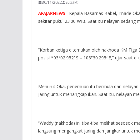
30/11/2022
Subakti
AFAJARNEWS
– Kepala Basarnas Babel, Imade Oka
sekitar pukul 23.00 WIB. Saat itu nelayan sedang
“Korban ketiga ditemukan oleh nakhoda KM Tiga B
posisi *03°02.952′ S – 108°30.295′ E,” ujar saat d
Menurut Oka, penemuan itu bermula dari nelaya
jaring untuk menangkap ikan. Saat itu, nelayan me
“Waddy (nakhoda) ini tiba-tiba melihat sesosok ma
langsung mengangkat jaring dan jangkar untuk men