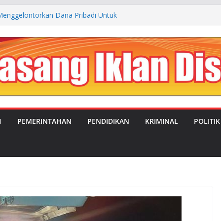
enggelontorkan Dana Pribadi Untuk
n Kp. Cibogo Desa Malingping Utara Lebak
 JUAL BELI ANTARA OKNUM SATRES
 LEBAK DENGAN TEMPAT REHABILITASI
NGSEL
UBAHAN: MANDOR KILAP DUKUNG PENUH
PIMPIN DESA SATRIAJAYA PERIODE 2026–
IMC Teguhkan Soliditas Organisasi dalam
a MUSTI XI
H
PEMERINTAHAN
PENDIDIKAN
KRIMINAL
POLITIK
valuasi Program MBG, Efektifkan Kantin