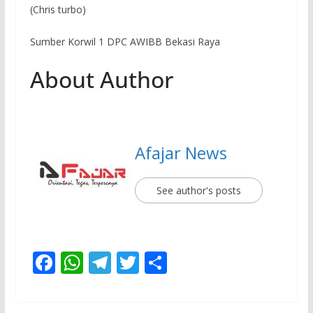
(Chris turbo)
Sumber Korwil 1 DPC AWIBB Bekasi Raya
About Author
Afajar News
See author's posts
F
W
T
T
S
ac
h
el
w
h
e
at
e
itt
ar