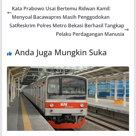
b
s
gr
er
e
Kata Prabowo Usai Bertemu Ridwan Kamil:
o
A
a
Menyoal Bacawapres Masih Penggodokan
o
p
m
SatReskrim Polres Metro Bekasi Berhasil Tangkap
k
p
Pelaku Perdagangan Manusia
Anda Juga Mungkin Suka