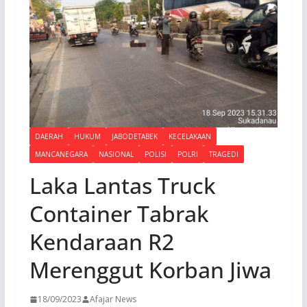
DAERAH
HUKUM
JABODETABEK
KECELAKAAN
MANCANEGARA
NASIONAL
POLISI
POLRI
TRAGEDI
Laka Lantas Truck
Container Tabrak
Kendaraan R2
Merenggut Korban Jiwa
18/09/2023
Afajar News