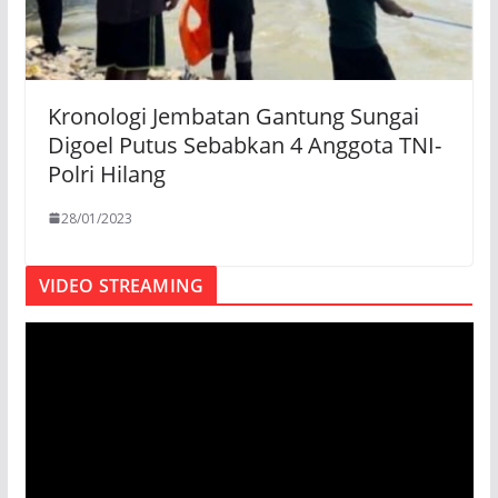
Kronologi Jembatan Gantung Sungai
Digoel Putus Sebabkan 4 Anggota TNI-
Polri Hilang
28/01/2023
VIDEO STREAMING
P
e
m
u
t
a