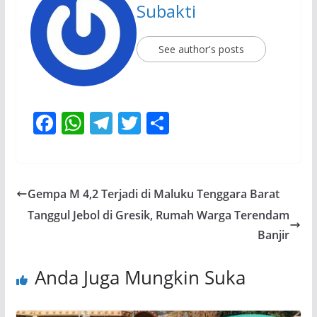
Subakti
See author's posts
F
W
T
T
S
ac
h
el
w
h
e
at
e
itt
ar
b
s
gr
er
e
Gempa M 4,2 Terjadi di Maluku Tenggara Barat
o
A
a
Tanggul Jebol di Gresik, Rumah Warga Terendam
o
p
m
Banjir
k
p
Anda Juga Mungkin Suka