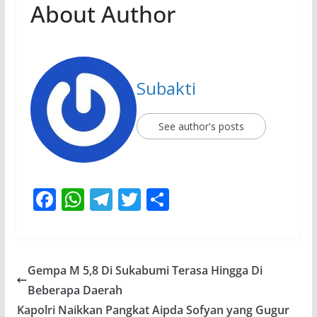
About Author
Subakti
See author's posts
F
W
T
T
S
ac
h
el
w
h
e
at
e
itt
ar
b
s
gr
er
e
Gempa M 5,8 Di Sukabumi Terasa Hingga Di
o
A
a
Beberapa Daerah
o
p
m
Kapolri Naikkan Pangkat Aipda Sofyan yang Gugur