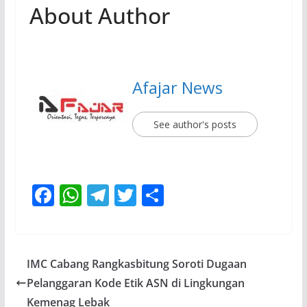
About Author
Afajar News
See author's posts
F
W
T
T
S
ac
h
el
w
h
e
at
e
itt
ar
b
s
gr
er
e
IMC Cabang Rangkasbitung Soroti Dugaan
o
A
a
Pelanggaran Kode Etik ASN di Lingkungan
o
p
m
Kemenag Lebak