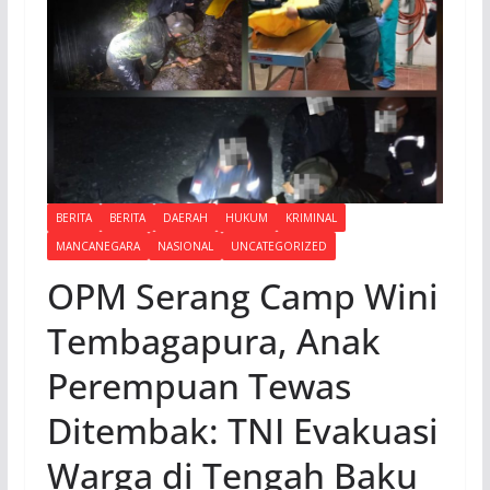
BERITA
BERITA
DAERAH
HUKUM
KRIMINAL
MANCANEGARA
NASIONAL
UNCATEGORIZED
OPM Serang Camp Wini
Tembagapura, Anak
Perempuan Tewas
Ditembak: TNI Evakuasi
Warga di Tengah Baku