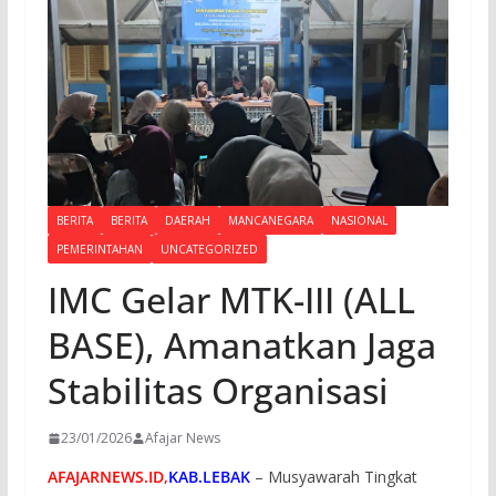
BERITA
BERITA
DAERAH
MANCANEGARA
NASIONAL
PEMERINTAHAN
UNCATEGORIZED
IMC Gelar MTK-III (ALL
BASE), Amanatkan Jaga
Stabilitas Organisasi
23/01/2026
Afajar News
AFAJARNEWS.ID,
KAB.LEBAK
– Musyawarah Tingkat