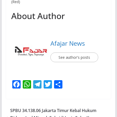
(Red)
About Author
Afajar News
See author's posts
F
W
T
T
S
ac
h
el
w
h
e
at
e
itt
ar
b
s
gr
er
e
SPBU 34.138.06 Jakarta Timur Kebal Hukum