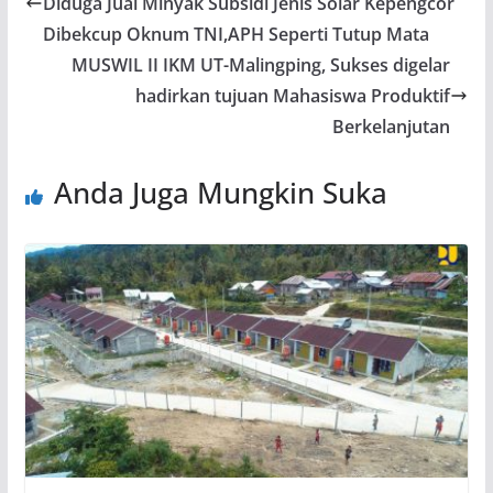
o
A
a
Diduga Jual Minyak Subsidi Jenis Solar Kepengcor
o
p
m
Dibekcup Oknum TNI,APH Seperti Tutup Mata
k
p
MUSWIL II IKM UT-Malingping, Sukses digelar
hadirkan tujuan Mahasiswa Produktif
Berkelanjutan
Anda Juga Mungkin Suka