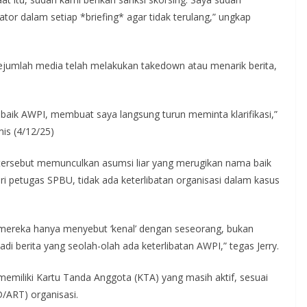
r dalam setiap *briefing* agar tidak terulang,” ungkap
ejumlah media telah melakukan takedown atau menarik berita,
ik AWPI, membuat saya langsung turun meminta klarifikasi,”
mis (4/12/25)
 tersebut memunculkan asumsi liar yang merugikan nama baik
ari petugas SPBU, tidak ada keterlibatan organisasi dalam kasus
ereka hanya menyebut ‘kenal’ dengan seseorang, bukan
i berita yang seolah-olah ada keterlibatan AWPI,” tegas Jerry.
emiliki Kartu Tanda Anggota (KTA) yang masih aktif, sesuai
ART) organisasi.