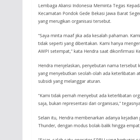
Lembaga Aliansi Indonesia Meminta Tegas Kepada
Kecamatan Pondok Gede Bekasi Jawa Barat Seger
yang merugikan organisasi tersebut.
“Saya minta maaf jika ada kesalah pahaman. Ka
tidak seperti yang diberitakan. Kami hanya menge
AWPI setempat,” kata Hendra saat dikonfirmasi Ke
Hendra menjelaskan, penyebutan nama tersebut k
yang menyebutkan seolah-olah ada keterlibatan at
subsidi yang melanggar aturan.
“Kami tidak pernah menyebut ada keterlibatan org
saja, bukan representasi dari organisasi,” tegasnya
Selain itu, Hendra membenarkan adanya kejadian 
Thunder, dengan modus bolak-balik hingga empat 
“Fajar, salah satu operator SPBU yang bertugas sa