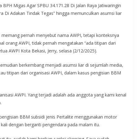
 BPH Migas Agar SPBU 34.171.28 Di Jalan Raya Jatiwaringin
a Di Adakan Tindak Tegas” hingga memunculkan asumsi liar
mi memang pernah menyebut nama AWPI, tetapi konteksnya
nal orang AWPI, tidak pernah mengatakan “ada titipan dari
tua AWPI Kota Bekasi, Jerry, selasa (2/12/2025).
emudian berkembang menjadi asumsi liar di sejumlah media,
au titipan dari organisasi AWPI, dalam kasus pengisian BBM
anisasi AWPI. Yang terjadi adalah ada anggota yang kami kenal
.
pengisian BBM subsidi jenis Pertalite menggunakan motor
kali dengan berganti pengendara pada malam itu.
at itu, sudah kami berikan sanksi skorsing. Saya sudah