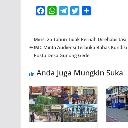
F
W
T
T
S
ac
h
el
w
h
e
at
e
itt
ar
b
s
gr
er
e
Miris, 25 Tahun Tidak Pernah Direhabilitasi
o
A
a
IMC Minta Audiensi Terbuka Bahas Kondisi
o
p
m
Pustu Desa Gunung Gede
k
p
Anda Juga Mungkin Suka