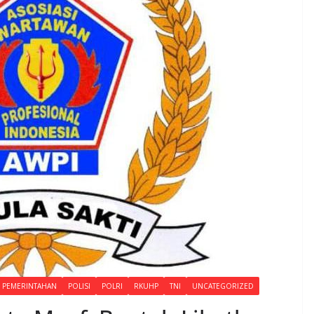
PEMERINTAHAN
POLISI
POLRI
RKUHP
TNI
UNCATEGORIZED