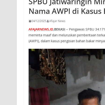
SPBU Jatiwaringin Mi
Nama AWPI di Kasus
04/12/2025
Afajar News
AFAJARNEWS,ID
,
BEKASI
– Pengawas SPBU 34.171.2
meminta maaf dan meluruskan pemberitaan terkai
(AWPI), dalam kasus pengisian bahan bakar minyak