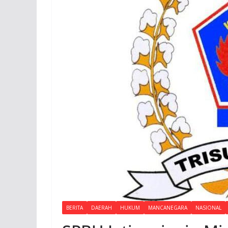
BERITA
DAERAH
HUKUM
MANCANEGARA
NASIONAL