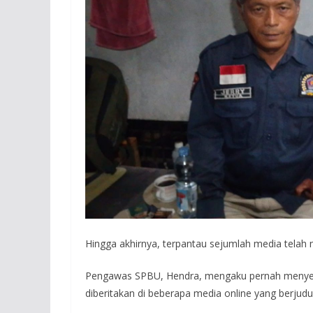
Hingga akhirnya, terpantau sejumlah media telah
Pengawas SPBU, Hendra, mengaku pernah menye
diberitakan di beberapa media online yang berjudu