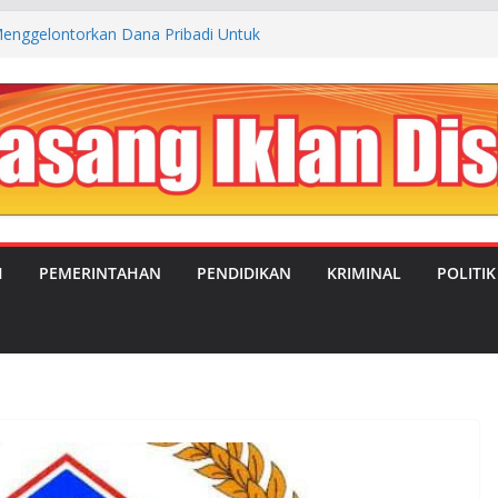
enggelontorkan Dana Pribadi Untuk
 Kp. Cibogo Desa Malingping Utara Lebak
JUAL BELI ANTARA OKNUM SATRES
LEBAK DENGAN TEMPAT REHABILITASI
NGSEL
UBAHAN: MANDOR KILAP DUKUNG PENUH
PIMPIN DESA SATRIAJAYA PERIODE 2026–
IMC Teguhkan Soliditas Organisasi dalam
a MUSTI XI
H
PEMERINTAHAN
PENDIDIKAN
KRIMINAL
POLITIK
aluasi Program MBG, Efektifkan Kantin