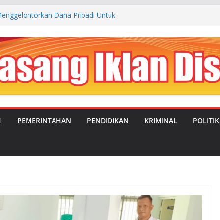
enggelontorkan Dana Pribadi Untuk
 Kp. Cibogo Desa Malingping Utara Lebak
JUAL BELI ANTARA OKNUM SATRES
LEBAK DENGAN TEMPAT REHABILITASI
NGSEL
UBAHAN: MANDOR KILAP DUKUNG PENUH
PIMPIN DESA SATRIAJAYA PERIODE 2026–
IMC Teguhkan Soliditas Organisasi dalam
a MUSTI XI
H
PEMERINTAHAN
PENDIDIKAN
KRIMINAL
POLITIK
aluasi Program MBG, Efektifkan Kantin