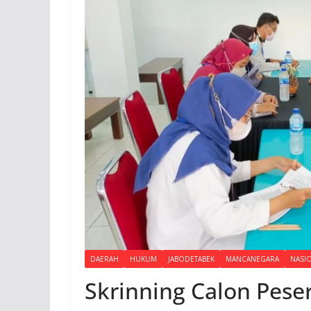
DAERAH
HUKUM
JABODETABEK
MANCANEGARA
NASI
Skrinning Calon Peser