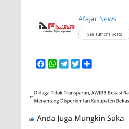
Afajar News
See author's posts
F
W
T
T
S
ac
h
el
w
h
e
at
e
itt
ar
b
s
gr
er
e
Diduga Tidak Transparan, AWIBB Bekasi R
o
A
a
Menantang Disperkimtan Kabupaten Bekas
o
p
m
Anda Juga Mungkin Suka
k
p