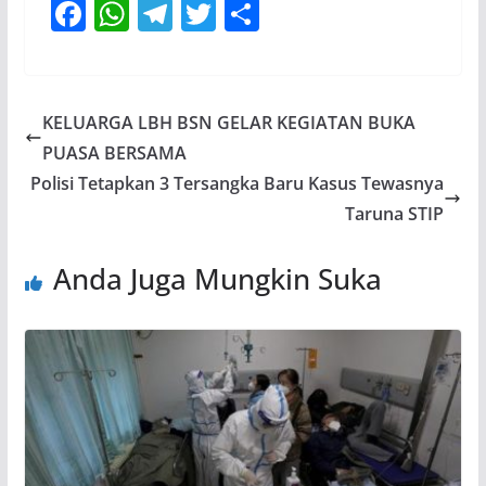
F
W
T
T
S
ac
h
el
w
h
e
at
e
itt
ar
b
s
gr
er
e
KELUARGA LBH BSN GELAR KEGIATAN BUKA
o
A
a
PUASA BERSAMA
o
p
m
Polisi Tetapkan 3 Tersangka Baru Kasus Tewasnya
k
p
Taruna STIP
Anda Juga Mungkin Suka