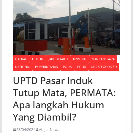
DAERAH
HUKUM
JABODETABEK
KRIMINAL
MANCANEGARA
NASIONAL
PEMERINTAHAN
POLISI
POLRI
UNCATEGORIZED
UPTD Pasar Induk
Tutup Mata, PERMATA:
Apa langkah Hukum
Yang Diambil?
23/04/2024
Afajar News