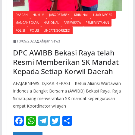
DAERAH
HUKUM
JABODETABEK
KRIMINAL
LUAR NEGERI
MANCANEGARA
NASIONAL
PARIWISATA
PEMERINTAHAN
POLISI
POLRI
UNCATEGORIZED
10/09/2023
Afajar News
DPC AWIBB Bekasi Raya telah
Resmi Memberikan SK Mandat
Kepada Setiap Korwil Daerah
AFAJARNEWS.ID,KAB.BEKASI – Ketua Aliansi Wartawan
Indonesia Bangkit Bersama (AWIBB) Bekasi Raya, Raja
Simatupang menyerahkan SK mandat kepengurusan
empat Koordinator wilayah
F
W
T
T
S
ac
h
el
w
h