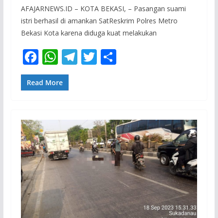
AFAJARNEWS.ID – KOTA BEKASI, – Pasangan suami
istri berhasil di amankan SatReskrim Polres Metro
Bekasi Kota karena diduga kuat melakukan
F
W
T
T
S
ac
h
el
w
h
e
at
e
itt
ar
Read More
b
s
gr
er
e
o
A
a
o
p
m
k
p