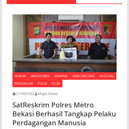
HUKUM
JABODETABEK
KRIMINAL
MANCANEGARA
NASIONAL
PENGADILAN
POLISI
POLRI
27/09/2023
Afajar News
SatReskrim Polres Metro
Bekasi Berhasil Tangkap Pelaku
Perdagangan Manusia