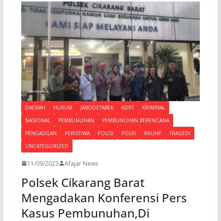
o
A
a
o
p
m
k
p
DAERAH
HUKUM
JABODETABEK
KDRT
KRIMINAL
NASIONAL
PEMBUNUHAN
PEMBUNUHAN BERENCANA
PENGADILAN
PERISTIWA
POLISI
POLRI
RKUHP
TRAGEDI
UNCATEGORIZED
11/09/2023
Afajar News
Polsek Cikarang Barat
Mengadakan Konferensi Pers
Kasus Pembunuhan,Di