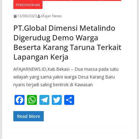
PEMERINTAHAN
13/09/2023
Afajar News
PT.Global Dimensi Metalindo
Digerudug Demo Warga
Beserta Karang Taruna Terkait
Lapangan Kerja
AFAJARNEWS.ID,Kab.Bekasi – Dua massa pada satu
wilayah yang sama yakni warga Desa Karang Baru
nyaris terjadi saling bentrok di Kawasan
F
W
T
T
S
ac
h
el
w
h
e
at
e
itt
ar
Read More
b
s
gr
er
e