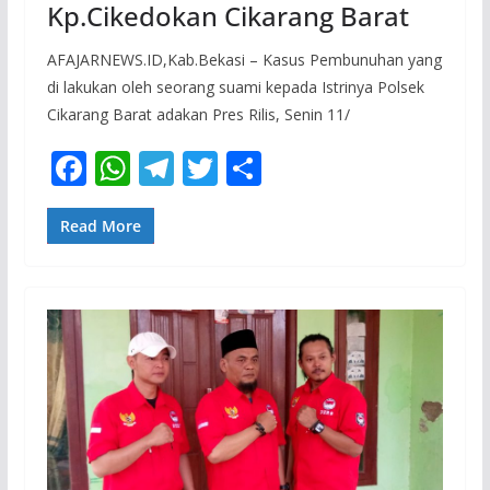
Kp.Cikedokan Cikarang Barat
AFAJARNEWS.ID,Kab.Bekasi – Kasus Pembunuhan yang
di lakukan oleh seorang suami kepada Istrinya Polsek
Cikarang Barat adakan Pres Rilis, Senin 11/
F
W
T
T
S
ac
h
el
w
h
e
at
e
itt
ar
Read More
b
s
gr
er
e
o
A
a
o
p
m
k
p