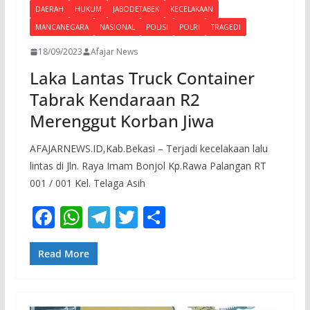
DAERAH
HUKUM
JABODETABEK
KECELAKAAN
MANCANEGARA
NASIONAL
POLISI
POLRI
TRAGEDI
18/09/2023
Afajar News
Laka Lantas Truck Container
Tabrak Kendaraan R2
Merenggut Korban Jiwa
AFAJARNEWS.ID,Kab.Bekasi – Terjadi kecelakaan lalu
lintas di Jln. Raya Imam Bonjol Kp.Rawa Palangan RT
001 / 001 Kel. Telaga Asih
F
W
T
T
S
ac
h
el
w
h
e
at
e
itt
ar
Read More
b
s
gr
er
e
o
A
a