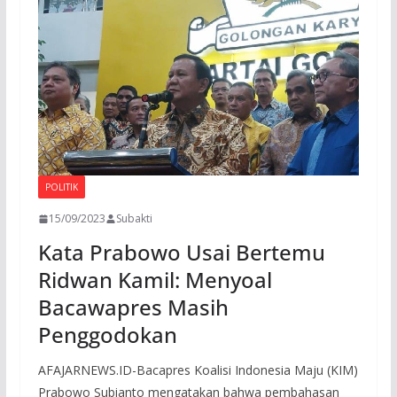
o
p
m
k
p
POLITIK
15/09/2023
Subakti
Kata Prabowo Usai Bertemu
Ridwan Kamil: Menyoal
Bacawapres Masih
Penggodokan
AFAJARNEWS.ID-Bacapres Koalisi Indonesia Maju (KIM)
Prabowo Subianto mengatakan bahwa pembahasan