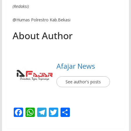
(Redaksi)
@Humas Polrestro Kab.Bekasi
About Author
Afajar News
See author's posts
F
W
T
T
S
ac
h
el
w
h
e
at
e
itt
ar