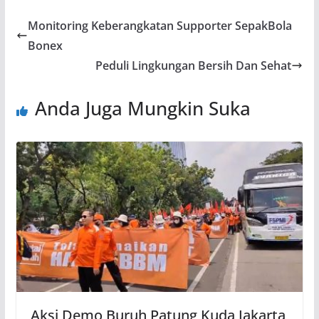
b
s
gr
er
e
Monitoring Keberangkatan Supporter SepakBola
o
A
a
Bonex
o
p
m
Peduli Lingkungan Bersih Dan Sehat
k
p
Anda Juga Mungkin Suka
Aksi Demo Buruh Patung Kuda Jakarta