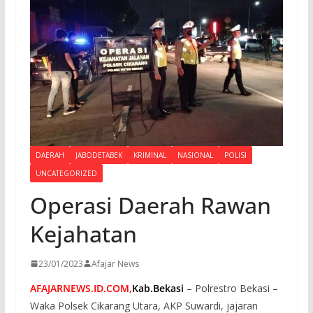
DAERAH
JABODETABEK
KRIMINAL
NASIONAL
POLISI
UNCATEGORIZED
Operasi Daerah Rawan
Kejahatan
23/01/2023
Afajar News
AFAJARNEWS.ID.COM,
Kab.Bekasi
– Polrestro Bekasi –
Waka Polsek Cikarang Utara, AKP Suwardi, jajaran