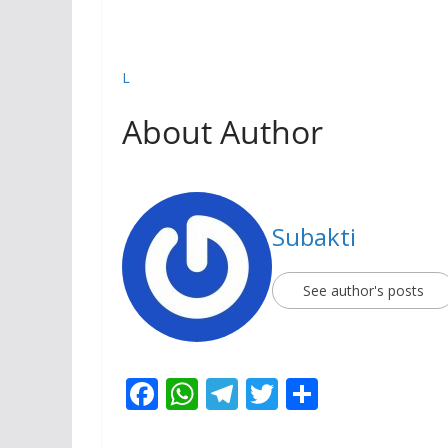
L
About Author
Subakti
See author's posts
F
W
T
T
S
ac
h
el
w
h