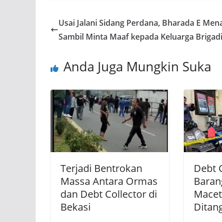
e
at
e
itt
ar
b
s
gr
er
e
Usai Jalani Sidang Perdana, Bharada E Men
o
A
a
Sambil Minta Maaf kepada Keluarga Brigadi
o
p
m
Anda Juga Mungkin Suka
k
p
Terjadi Bentrokan
Debt C
Massa Antara Ormas
Barang
dan Debt Collector di
Macet
Bekasi
Ditang