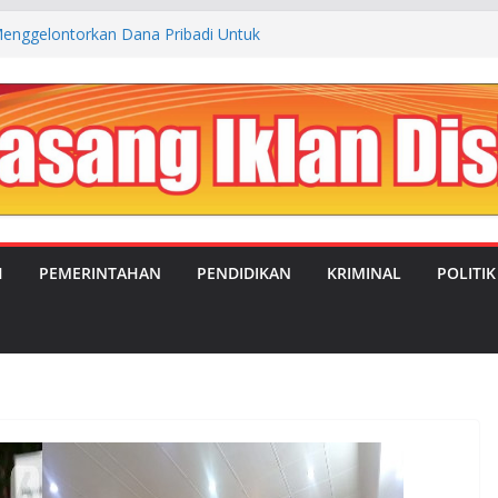
enggelontorkan Dana Pribadi Untuk
 Kp. Cibogo Desa Malingping Utara Lebak
JUAL BELI ANTARA OKNUM SATRES
LEBAK DENGAN TEMPAT REHABILITASI
NGSEL
UBAHAN: MANDOR KILAP DUKUNG PENUH
PIMPIN DESA SATRIAJAYA PERIODE 2026–
IMC Teguhkan Soliditas Organisasi dalam
a MUSTI XI
H
PEMERINTAHAN
PENDIDIKAN
KRIMINAL
POLITIK
aluasi Program MBG, Efektifkan Kantin