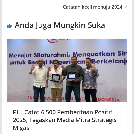
o
p
m
Catatan kecil menuju 2024
k
p
Anda Juga Mungkin Suka
PHI Catat 6.500 Pemberitaan Positif
2025, Tegaskan Media Mitra Strategis
Migas