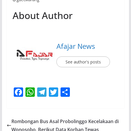
About Author
Afajar News
See author's posts
F
W
T
T
S
ac
h
el
w
h
e
at
e
itt
ar
b
s
gr
er
e
Rombongan Bus Asal Probolinggo Kecelakaan di
o
A
a
Wonosobo, Berikut Data Korban Tewas