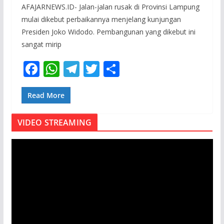
AFAJARNEWS.ID- Jalan-jalan rusak di Provinsi Lampung
mulai dikebut perbaikannya menjelang kunjungan
Presiden Joko Widodo. Pembangunan yang dikebut ini
sangat mirip
F
W
T
T
S
ac
h
el
w
h
e
at
e
itt
ar
Read More
b
s
gr
er
e
VIDEO STREAMING
o
A
a
o
p
m
P
e
k
p
m
u
t
a
r