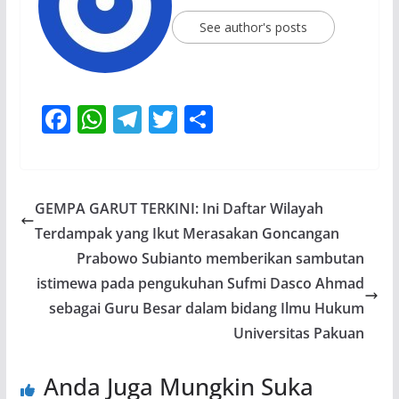
See author's posts
F
W
T
T
S
ac
h
el
w
h
e
at
e
itt
ar
b
s
gr
er
e
GEMPA GARUT TERKINI: Ini Daftar Wilayah
o
A
a
Terdampak yang Ikut Merasakan Goncangan
o
p
m
Prabowo Subianto memberikan sambutan
k
p
istimewa pada pengukuhan Sufmi Dasco Ahmad
sebagai Guru Besar dalam bidang Ilmu Hukum
Universitas Pakuan
Anda Juga Mungkin Suka