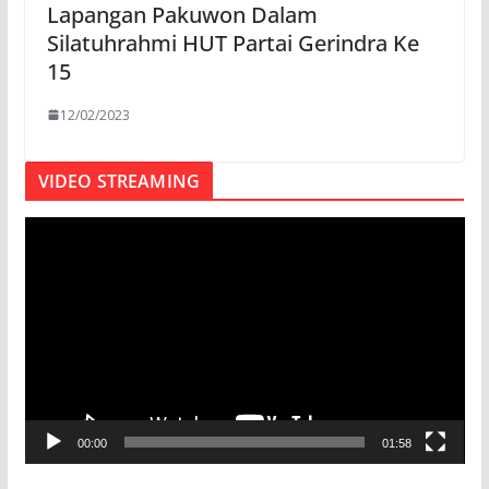
Lapangan Pakuwon Dalam
Silatuhrahmi HUT Partai Gerindra Ke
15
12/02/2023
VIDEO STREAMING
P
e
m
u
t
a
r
V
00:00
01:58
i
d