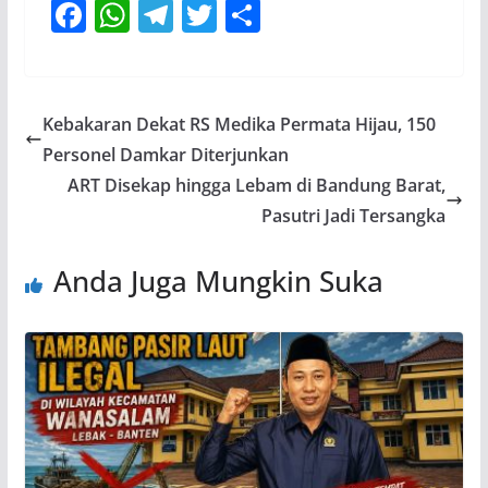
F
W
T
T
S
ac
h
el
w
h
e
at
e
itt
ar
b
s
gr
er
e
Kebakaran Dekat RS Medika Permata Hijau, 150
o
A
a
Personel Damkar Diterjunkan
o
p
m
ART Disekap hingga Lebam di Bandung Barat,
k
p
Pasutri Jadi Tersangka
Anda Juga Mungkin Suka