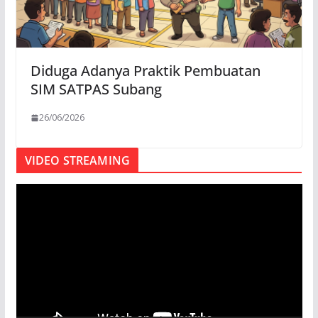
Diduga Adanya Praktik Pembuatan
SIM SATPAS Subang
26/06/2026
VIDEO STREAMING
P
e
m
u
t
a
r
V