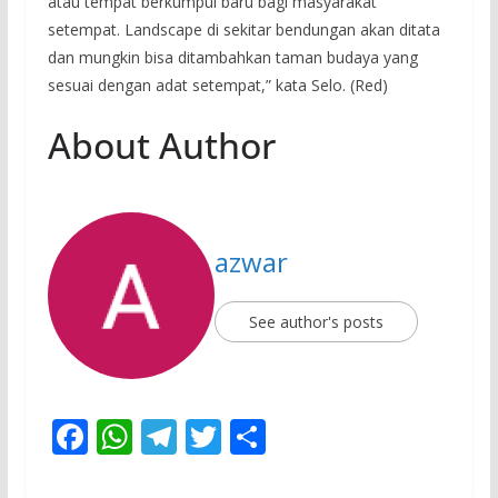
atau tempat berkumpul baru bagi masyarakat
setempat. Landscape di sekitar bendungan akan ditata
dan mungkin bisa ditambahkan taman budaya yang
sesuai dengan adat setempat,” kata Selo. (Red)
About Author
azwar
See author's posts
F
W
T
T
S
ac
h
el
w
h