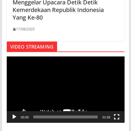
Menggelar Upacara Detik Detik
Kemerdekaan Republik Indonesia
Yang Ke-80
17/08/2025
VIDEO STREAMING
P
e
m
u
t
a
r
V
00:00
01:58
i
d