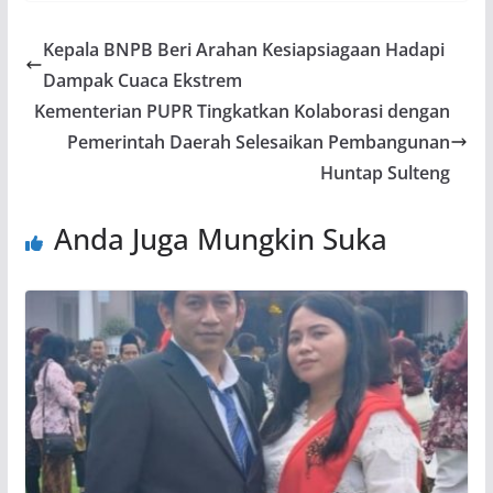
e
at
e
itt
ar
b
s
gr
er
e
Kepala BNPB Beri Arahan Kesiapsiagaan Hadapi
o
A
a
Dampak Cuaca Ekstrem
o
p
m
Kementerian PUPR Tingkatkan Kolaborasi dengan
k
p
Pemerintah Daerah Selesaikan Pembangunan
Huntap Sulteng
Anda Juga Mungkin Suka