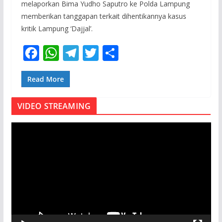
melaporkan Bima Yudho Saputro ke Polda Lampung
memberikan tanggapan terkait dihentikannya kasus
kritik Lampung ‘Dajjal’.
F
W
T
T
S
ac
h
el
w
h
e
at
e
itt
ar
Read More
b
s
gr
er
e
VIDEO STREAMING
o
A
a
o
p
m
P
e
k
p
m
u
t
a
r
V