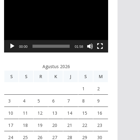
e
m
u
t
a
r
00:00
01:58
V
i
Agustus 2026
d
e
S
S
R
K
J
S
M
o
1
2
3
4
5
6
7
8
9
10
11
12
13
14
15
16
17
18
19
20
21
22
23
24
25
26
27
28
29
30