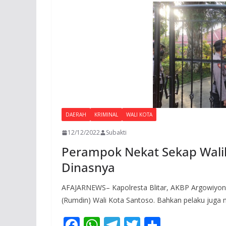
DAERAH
KRIMINAL
WALI KOTA
12/12/2022
Subakti
Perampok Nekat Sekap Waliko
Dinasnya
AFAJARNEWS– Kapolresta Blitar, AKBP Argowiyo
(Rumdin) Wali Kota Santoso. Bahkan pelaku juga
F
W
T
T
S