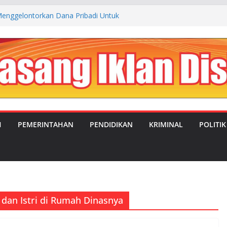
enggelontorkan Dana Pribadi Untuk
 Kp. Cibogo Desa Malingping Utara Lebak
JUAL BELI ANTARA OKNUM SATRES
LEBAK DENGAN TEMPAT REHABILITASI
NGSEL
UBAHAN: MANDOR KILAP DUKUNG PENUH
PIMPIN DESA SATRIAJAYA PERIODE 2026–
IMC Teguhkan Soliditas Organisasi dalam
a MUSTI XI
H
PEMERINTAHAN
PENDIDIKAN
KRIMINAL
POLITIK
aluasi Program MBG, Efektifkan Kantin
dan Istri di Rumah Dinasnya