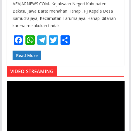
AFAJARNEWS.COM- Kejaksaan Negeri Kabupaten
Bekasi, Jawa Barat menahan Hanapi, Pj Kepala Desa
Samudrajaya, Kecamatan Tarumajaya. Hanapi ditahan
karena melakukan tindak
F
W
T
T
S
ac
h
el
w
h
e
at
e
itt
ar
Read More
b
s
gr
er
e
VIDEO STREAMING
o
A
a
o
p
m
P
e
k
p
m
u
t
a
r