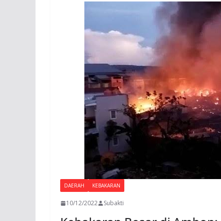
DAERAH
KEBAKARAN
10/12/2022
Subakti