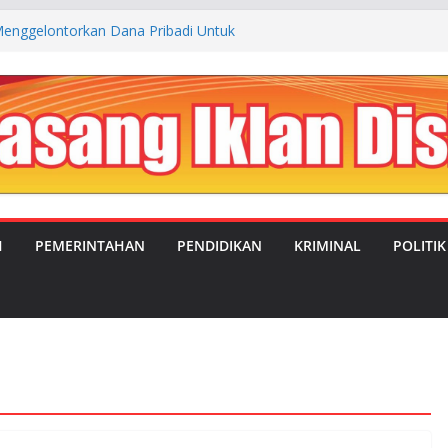
enggelontorkan Dana Pribadi Untuk
 Kp. Cibogo Desa Malingping Utara Lebak
JUAL BELI ANTARA OKNUM SATRES
LEBAK DENGAN TEMPAT REHABILITASI
NGSEL
UBAHAN: MANDOR KILAP DUKUNG PENUH
PIMPIN DESA SATRIAJAYA PERIODE 2026–
IMC Teguhkan Soliditas Organisasi dalam
a MUSTI XI
H
PEMERINTAHAN
PENDIDIKAN
KRIMINAL
POLITIK
aluasi Program MBG, Efektifkan Kantin