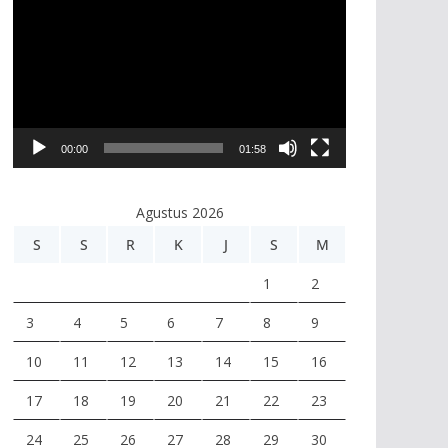
e
m
u
t
a
r
00:00
01:58
V
i
Agustus 2026
d
e
S
S
R
K
J
S
M
o
1
2
3
4
5
6
7
8
9
10
11
12
13
14
15
16
17
18
19
20
21
22
23
24
25
26
27
28
29
30