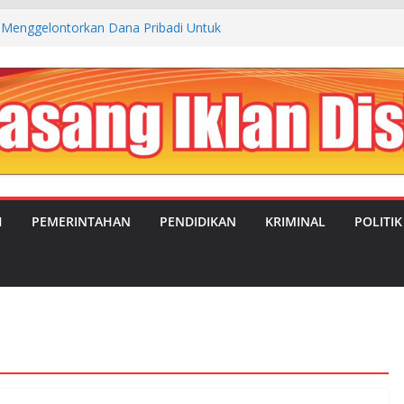
Menggelontorkan Dana Pribadi Untuk
an Kp. Cibogo Desa Malingping Utara Lebak
 JUAL BELI ANTARA OKNUM SATRES
S LEBAK DENGAN TEMPAT REHABILITASI
ANGSEL
RUBAHAN: MANDOR KILAP DUKUNG PENUH
 PIMPIN DESA SATRIAJAYA PERIODE 2026–
 IMC Teguhkan Soliditas Organisasi dalam
ka MUSTI XI
H
PEMERINTAHAN
PENDIDIKAN
KRIMINAL
POLITIK
Evaluasi Program MBG, Efektifkan Kantin