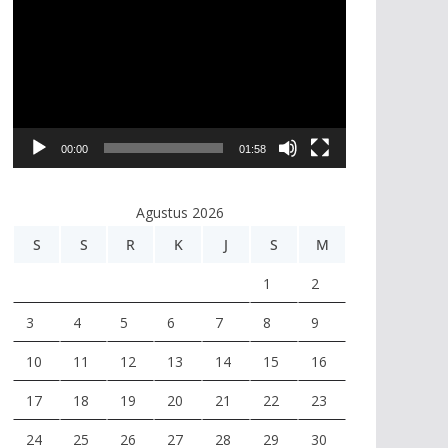
e
m
u
t
a
r
00:00
01:58
V
i
Agustus 2026
d
e
S
S
R
K
J
S
M
o
1
2
3
4
5
6
7
8
9
10
11
12
13
14
15
16
17
18
19
20
21
22
23
24
25
26
27
28
29
30