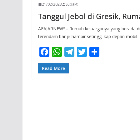
21/02/2023
Subakti
Tanggul Jebol di Gresik, Ru
AFAJARNEWS– Rumah keluarganya yang berada di D
terendam banjir hampir setinggi kap depan mobil
F
W
T
T
S
ac
h
el
w
h
e
at
e
itt
ar
Read More
b
s
gr
er
e
o
A
a
o
p
m
k
p