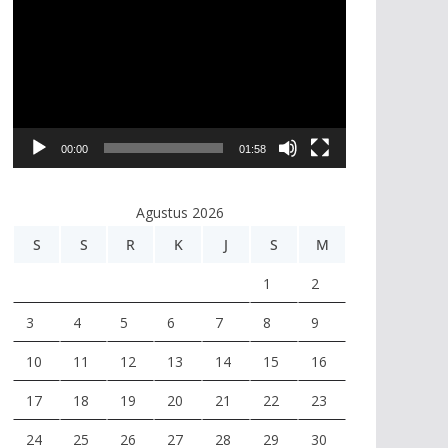
e
m
u
t
a
r
00:00
01:58
V
i
Agustus 2026
d
e
S
S
R
K
J
S
M
o
1
2
3
4
5
6
7
8
9
10
11
12
13
14
15
16
17
18
19
20
21
22
23
24
25
26
27
28
29
30