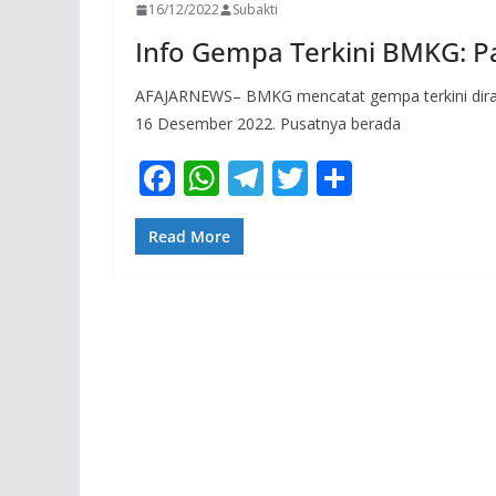
16/12/2022
Subakti
Info Gempa Terkini BMKG: 
AFAJARNEWS– BMKG mencatat gempa terkini dirasa
16 Desember 2022. Pusatnya berada
F
W
T
T
S
ac
h
el
w
h
e
at
e
itt
ar
Read More
b
s
gr
er
e
o
A
a
o
p
m
k
p