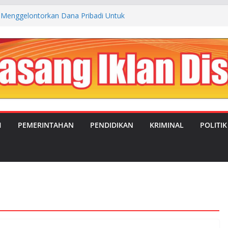
Menggelontorkan Dana Pribadi Untuk
an Kp. Cibogo Desa Malingping Utara Lebak
 JUAL BELI ANTARA OKNUM SATRES
S LEBAK DENGAN TEMPAT REHABILITASI
ANGSEL
RUBAHAN: MANDOR KILAP DUKUNG PENUH
 PIMPIN DESA SATRIAJAYA PERIODE 2026–
 IMC Teguhkan Soliditas Organisasi dalam
ka MUSTI XI
H
PEMERINTAHAN
PENDIDIKAN
KRIMINAL
POLITIK
Evaluasi Program MBG, Efektifkan Kantin