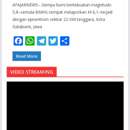
AFAJARNEWS– Gempa bumi berkekuatan magnitudo
5,8–semula BMKG sempat melaporkan M 6,1–terjadi
dengan episentrum sekitar 22 KM tenggara, Kota
Sukabumi, Jawa
F
W
T
T
S
ac
h
el
w
h
e
at
e
itt
ar
Read More
b
s
gr
er
e
VIDEO STREAMING
o
A
a
o
p
m
P
e
k
p
m
u
t
a
r