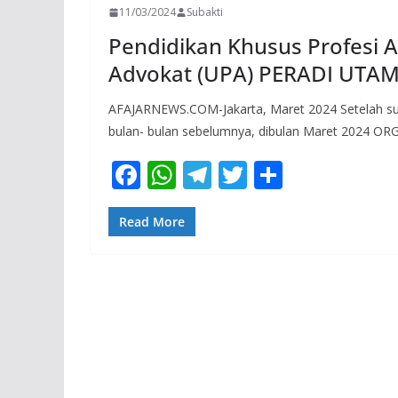
11/03/2024
Subakti
Pendidikan Khusus Profesi A
Advokat (UPA) PERADI UTAM
AFAJARNEWS.COM-Jakarta, Maret 2024 Setelah su
bulan- bulan sebelumnya, dibulan Maret 2024 O
F
W
T
T
S
ac
h
el
w
h
e
at
e
itt
ar
Read More
b
s
gr
er
e
o
A
a
o
p
m
k
p