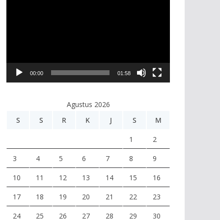
e
m
u
t
a
r
00:00
01:58
V
i
Agustus 2026
d
e
S
S
R
K
J
S
M
o
1
2
3
4
5
6
7
8
9
10
11
12
13
14
15
16
17
18
19
20
21
22
23
24
25
26
27
28
29
30