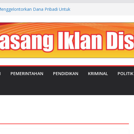
enggelontorkan Dana Pribadi Untuk
 Kp. Cibogo Desa Malingping Utara Lebak
JUAL BELI ANTARA OKNUM SATRES
LEBAK DENGAN TEMPAT REHABILITASI
NGSEL
UBAHAN: MANDOR KILAP DUKUNG PENUH
PIMPIN DESA SATRIAJAYA PERIODE 2026–
IMC Teguhkan Soliditas Organisasi dalam
a MUSTI XI
H
PEMERINTAHAN
PENDIDIKAN
KRIMINAL
POLITIK
aluasi Program MBG, Efektifkan Kantin