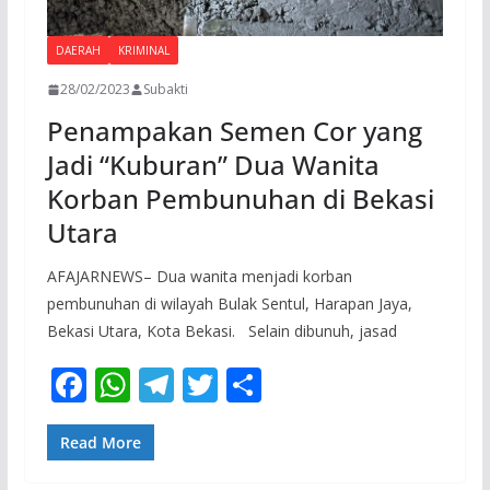
DAERAH
KRIMINAL
28/02/2023
Subakti
Penampakan Semen Cor yang
Jadi “Kuburan” Dua Wanita
Korban Pembunuhan di Bekasi
Utara
AFAJARNEWS– Dua wanita menjadi korban
pembunuhan di wilayah Bulak Sentul, Harapan Jaya,
Bekasi Utara, Kota Bekasi. Selain dibunuh, jasad
F
W
T
T
S
ac
h
el
w
h
e
at
e
itt
ar
Read More
b
s
gr
er
e