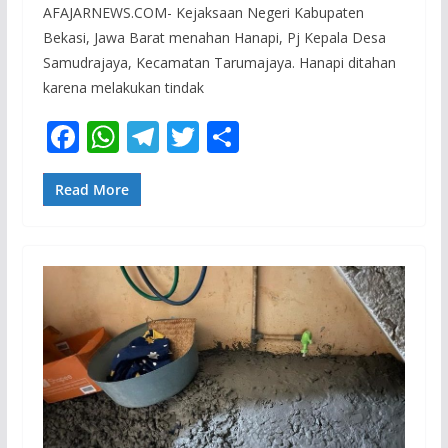
AFAJARNEWS.COM- Kejaksaan Negeri Kabupaten
Bekasi, Jawa Barat menahan Hanapi, Pj Kepala Desa
Samudrajaya, Kecamatan Tarumajaya. Hanapi ditahan
karena melakukan tindak
F
W
T
T
S
ac
h
el
w
h
e
at
e
itt
ar
Read More
b
s
gr
er
e
o
A
a
o
p
m
k
p