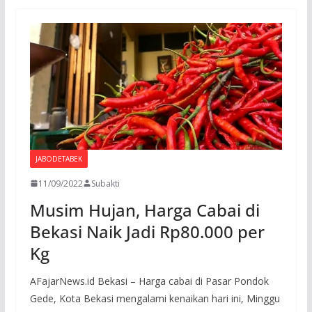
o
A
a
o
p
m
k
p
JABODETABEK
11/09/2022
Subakti
Musim Hujan, Harga Cabai di
Bekasi Naik Jadi Rp80.000 per
Kg
AFajarNews.id Bekasi – Harga cabai di Pasar Pondok
Gede, Kota Bekasi mengalami kenaikan hari ini, Minggu